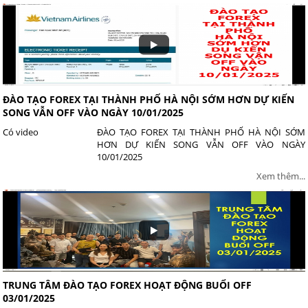
ĐÀO TẠO FOREX TẠI THÀNH PHỐ HÀ NỘI SỚM HƠN DỰ KIẾN
SONG VẪN OFF VÀO NGÀY 10/01/2025
Có video
ĐÀO TẠO FOREX TẠI THÀNH PHỐ HÀ NỘI SỚM
HƠN DỰ KIẾN SONG VẪN OFF VÀO NGÀY
10/01/2025
Xem thêm...
TRUNG TÂM ĐÀO TẠO FOREX HOẠT ĐỘNG BUỔI OFF
03/01/2025