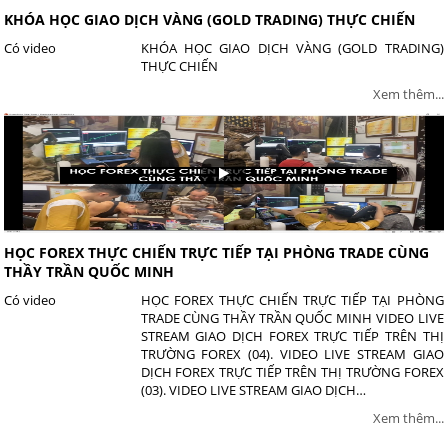
KHÓA HỌC GIAO DỊCH VÀNG (GOLD TRADING) THỰC CHIẾN
Có video
KHÓA HỌC GIAO DỊCH VÀNG (GOLD TRADING)
THỰC CHIẾN
Xem thêm...
HỌC FOREX THỰC CHIẾN TRỰC TIẾP TẠI PHÒNG TRADE CÙNG
THẦY TRẦN QUỐC MINH
Có video
HỌC FOREX THỰC CHIẾN TRỰC TIẾP TẠI PHÒNG
TRADE CÙNG THẦY TRẦN QUỐC MINH VIDEO LIVE
STREAM GIAO DỊCH FOREX TRỰC TIẾP TRÊN THỊ
TRƯỜNG FOREX (04). VIDEO LIVE STREAM GIAO
DỊCH FOREX TRỰC TIẾP TRÊN THỊ TRƯỜNG FOREX
(03). VIDEO LIVE STREAM GIAO DỊCH…
Xem thêm...