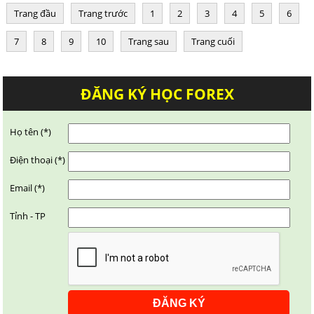
Trang đầu
Trang trước
1
2
3
4
5
6
7
8
9
10
Trang sau
Trang cuối
ĐĂNG KÝ HỌC FOREX
Họ tên (*)
Điện thoại (*)
Email (*)
Tỉnh - TP