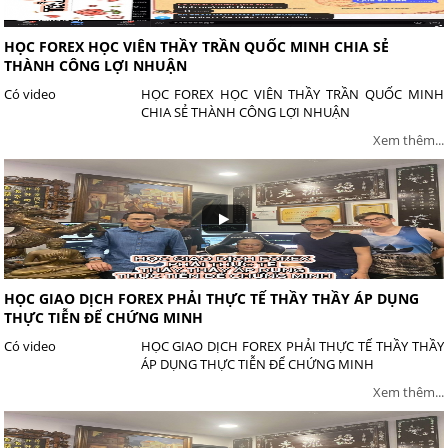
HỌC FOREX HỌC VIÊN THẦY TRẦN QUỐC MINH CHIA SẺ
THÀNH CÔNG LỢI NHUẬN
Có video
HỌC FOREX HỌC VIÊN THẦY TRẦN QUỐC MINH
CHIA SẺ THÀNH CÔNG LỢI NHUẬN
Xem thêm...
HỌC GIAO DỊCH FOREX PHẢI THỰC TẾ THẦY THẦY ÁP DỤNG
THỰC TIỄN ĐỂ CHỨNG MINH
Có video
HỌC GIAO DỊCH FOREX PHẢI THỰC TẾ THẦY THẦY
ÁP DỤNG THỰC TIỄN ĐỂ CHỨNG MINH
Xem thêm...