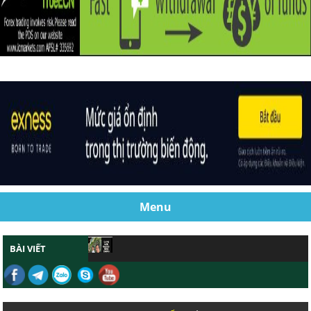
Menu
BÀI VIẾT
CHỨNG MINH GIAO DỊCH FOREX SCALPNG HI