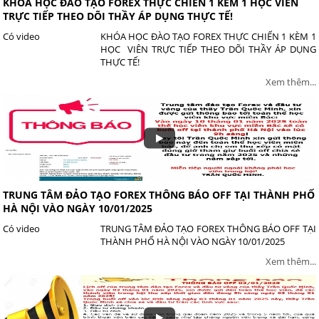
KHÓA HỌC ĐÀO TẠO FOREX THỰC CHIẾN 1 KÈM 1 HỌC VIÊN
TRỰC TIẾP THEO DÕI THẦY ÁP DỤNG THỰC TẾ!
Có video
KHÓA HỌC ĐÀO TẠO FOREX THỰC CHIẾN 1 KÈM 1
HỌC VIÊN TRỰC TIẾP THEO DÕI THẦY ÁP DỤNG
THỰC TẾ!
Xem thêm...
TRUNG TÂM ĐẢO TẠO FOREX THÔNG BÁO OFF TẠI THÀNH PHỐ
HÀ NỘI VÀO NGÀY 10/01/2025
Có video
TRUNG TÂM ĐẢO TẠO FOREX THÔNG BÁO OFF TẠI
THÀNH PHỐ HÀ NỘI VÀO NGÀY 10/01/2025
Xem thêm...