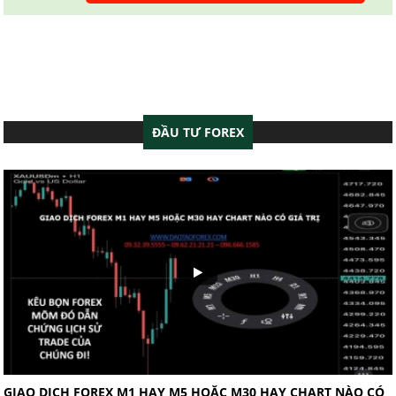
ĐẦU TƯ FOREX
GIAO DỊCH FOREX M1 HAY M5 HOẶC M30 HAY CHART NÀO CÓ