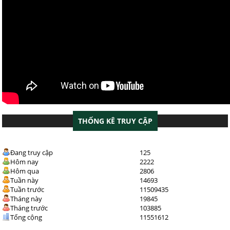
THỐNG KÊ TRUY CẬP
Đang truy cập
125
Hôm nay
2222
Hôm qua
2806
Tuần này
14693
Tuần trước
11509435
Tháng này
19845
Tháng trước
103885
Tổng cộng
11551612