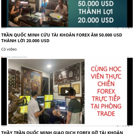
TRẦN QUỐC MINH CỨU TÀI KHOẢN FOREX ÂM 50.000 USD
THÀNH LỜI 20.000 USD
Có video
THẦY TRẦN QUỐC MINH GIAO DỊCH FOREX GỠ TÀI KHOẢN