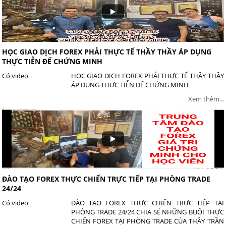
HỌC GIAO DỊCH FOREX PHẢI THỰC TẾ THẦY THẦY ÁP DỤNG
THỰC TIỄN ĐỂ CHỨNG MINH
Có video
HỌC GIAO DỊCH FOREX PHẢI THỰC TẾ THẦY THẦY
ÁP DỤNG THỰC TIỄN ĐỂ CHỨNG MINH
Xem thêm...
ĐÀO TẠO FOREX THỰC CHIẾN TRỰC TIẾP TẠI PHÒNG TRADE
24/24
Có video
ĐÀO TẠO FOREX THỰC CHIẾN TRỰC TIẾP TẠI
PHÒNG TRADE 24/24 CHIA SẺ NHỮNG BUỔI THỰC
CHIẾN FOREX TẠI PHÒNG TRADE CỦA THẦY TRẦN