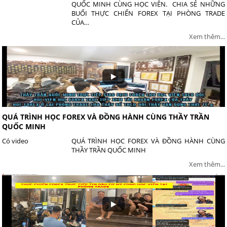
QUỐC MINH CÙNG HỌC VIÊN. CHIA SẺ NHỮNG
BUỔI THỰC CHIẾN FOREX TẠI PHÒNG TRADE
CỦA…
Xem thêm...
QUÁ TRÌNH HỌC FOREX VÀ ĐỒNG HÀNH CÙNG THẦY TRẦN
QUỐC MINH
Có video
QUÁ TRÌNH HỌC FOREX VÀ ĐỒNG HÀNH CÙNG
THẦY TRẦN QUỐC MINH
Xem thêm...