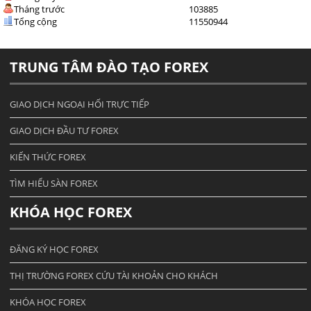
Tháng trước
103885
Tổng cộng
11550944
TRUNG TÂM ĐÀO TẠO FOREX
GIAO DỊCH NGOẠI HỐI TRỰC TIẾP
GIAO DỊCH ĐẦU TƯ FOREX
KIẾN THỨC FOREX
TÌM HIỂU SÀN FOREX
KHÓA HỌC FOREX
ĐĂNG KÝ HỌC FOREX
THỊ TRƯỜNG FOREX CỨU TÀI KHOẢN CHO KHÁCH
KHÓA HỌC FOREX