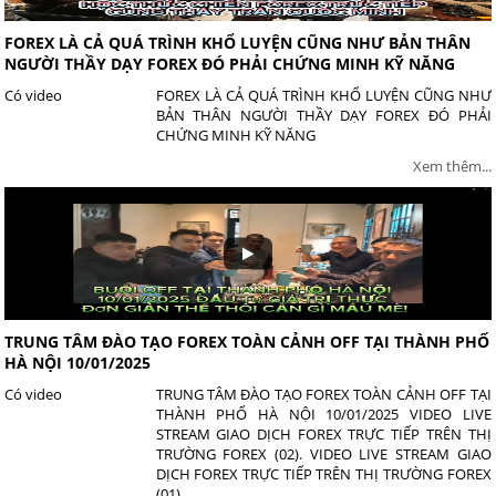
FOREX LÀ CẢ QUÁ TRÌNH KHỔ LUYỆN CŨNG NHƯ BẢN THÂN
NGƯỜI THẦY DẠY FOREX ĐÓ PHẢI CHỨNG MINH KỸ NĂNG
Có video
FOREX LÀ CẢ QUÁ TRÌNH KHỔ LUYỆN CŨNG NHƯ
BẢN THÂN NGƯỜI THẦY DẠY FOREX ĐÓ PHẢI
CHỨNG MINH KỸ NĂNG
Xem thêm...
TRUNG TÂM ĐÀO TẠO FOREX TOÀN CẢNH OFF TẠI THÀNH PHỐ
HÀ NỘI 10/01/2025
Có video
TRUNG TÂM ĐÀO TẠO FOREX TOÀN CẢNH OFF TẠI
THÀNH PHỐ HÀ NỘI 10/01/2025 VIDEO LIVE
STREAM GIAO DỊCH FOREX TRỰC TIẾP TRÊN THỊ
TRƯỜNG FOREX (02). VIDEO LIVE STREAM GIAO
DỊCH FOREX TRỰC TIẾP TRÊN THỊ TRƯỜNG FOREX
(01).