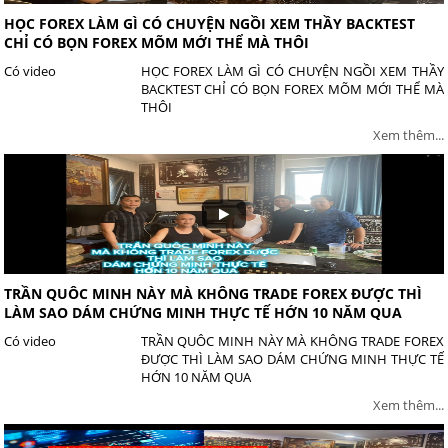
HỌC FOREX LÀM GÌ CÓ CHUYỆN NGỒI XEM THẦY BACKTEST
CHỈ CÓ BỌN FOREX MÕM MỚI THỂ MÀ THÔI
Có video
HỌC FOREX LÀM GÌ CÓ CHUYỆN NGỒI XEM THẦY
BACKTEST CHỈ CÓ BỌN FOREX MÕM MỚI THỂ MÀ
THÔI
Xem thêm...
TRẦN QUÔC MINH NÀY MÀ KHÔNG TRADE FOREX ĐƯỢC THÌ
LÀM SAO DÁM CHỨNG MINH THỰC TẾ HỚN 10 NĂM QUA
Có video
TRẦN QUÔC MINH NÀY MÀ KHÔNG TRADE FOREX
ĐƯỢC THÌ LÀM SAO DÁM CHỨNG MINH THỰC TẾ
HỚN 10 NĂM QUA
Xem thêm...