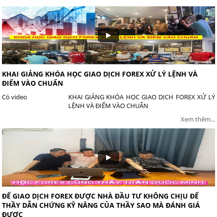
KHAI GIẢNG KHÓA HỌC GIAO DỊCH FOREX XỬ LÝ LỆNH VÀ
ĐIỂM VÀO CHUẨN
Có video
KHAI GIẢNG KHÓA HỌC GIAO DỊCH FOREX XỬ LÝ
LỆNH VÀ ĐIỂM VÀO CHUẨN
Xem thêm...
ĐỂ GIAO DỊCH FOREX ĐƯỢC NHÀ ĐẦU TƯ KHÔNG CHỊU ĐỂ
THẦY DẪN CHỨNG KỸ NĂNG CỦA THẦY SAO MÀ ĐÁNH GIÁ
ĐƯỢC