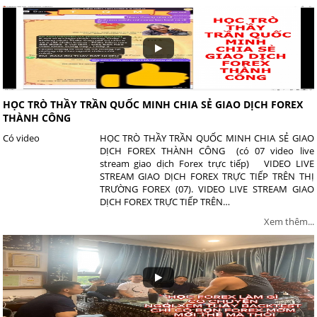
HỌC TRÒ THẦY TRẦN QUỐC MINH CHIA SẺ GIAO DỊCH FOREX
THÀNH CÔNG
Có video
HỌC TRÒ THẦY TRẦN QUỐC MINH CHIA SẺ GIAO
DỊCH FOREX THÀNH CÔNG (có 07 video live
stream giao dịch Forex trực tiếp) VIDEO LIVE
STREAM GIAO DỊCH FOREX TRỰC TIẾP TRÊN THỊ
TRƯỜNG FOREX (07). VIDEO LIVE STREAM GIAO
DỊCH FOREX TRỰC TIẾP TRÊN…
Xem thêm...