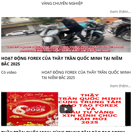
VÀNG CHUYÊN NGHIỆP
Xem thêm...
HOẠT ĐỘNG FOREX CỦA THẦY TRẦN QUỐC MINH TẠI NIỀM
BẮC 2025
Có video
HOẠT ĐỘNG FOREX CỦA THẦY TRẦN QUỐC MINH
TẠI NIỀM BẮC 2025
Xem thêm...