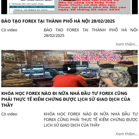
ĐÀO TẠO FOREX TẠI THÀNH PHỐ HÀ NỘI 28/02/2025
Có video
ĐÀO TẠO FOREX TẠI THÀNH PHỐ HÀ NỘI
28/02/2025
Xem thêm...
KHÓA HỌC FOREX NÀO ĐI NỮA NHÀ ĐẦU TƯ FOREX CŨNG
PHẢI THỰC TẾ KIỂM CHỨNG ĐƯỢC LỊCH SỬ GIAO DỊCH CỦA
THẦY
Có video
KHÓA HỌC FOREX NÀO ĐI NỮA NHÀ ĐẦU TƯ
FOREX CŨNG PHẢI THỰC TẾ KIỂM CHỨNG ĐƯỢC
LỊCH SỬ GIAO DỊCH CỦA THẦY
Xem thêm...