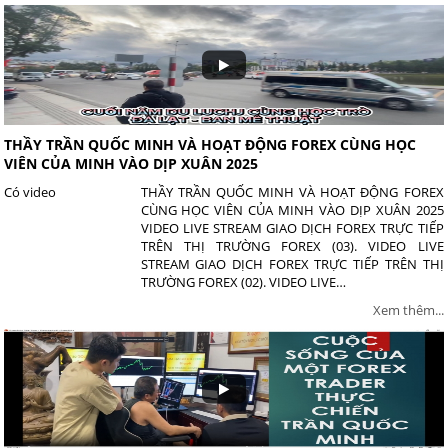
THẦY TRẦN QUỐC MINH VÀ HOẠT ĐỘNG FOREX CÙNG HỌC
VIÊN CỦA MINH VÀO DỊP XUÂN 2025
Có video
THẦY TRẦN QUỐC MINH VÀ HOẠT ĐỘNG FOREX
CÙNG HỌC VIÊN CỦA MINH VÀO DỊP XUÂN 2025
VIDEO LIVE STREAM GIAO DỊCH FOREX TRỰC TIẾP
TRÊN THỊ TRƯỜNG FOREX (03). VIDEO LIVE
STREAM GIAO DỊCH FOREX TRỰC TIẾP TRÊN THỊ
TRƯỜNG FOREX (02). VIDEO LIVE…
Xem thêm...