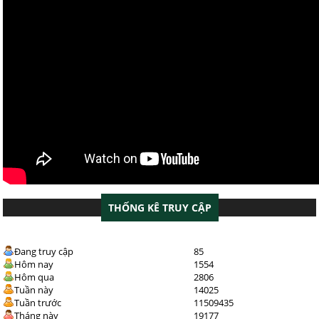
THỐNG KÊ TRUY CẬP
Đang truy cập
85
Hôm nay
1554
Hôm qua
2806
Tuần này
14025
Tuần trước
11509435
Tháng này
19177