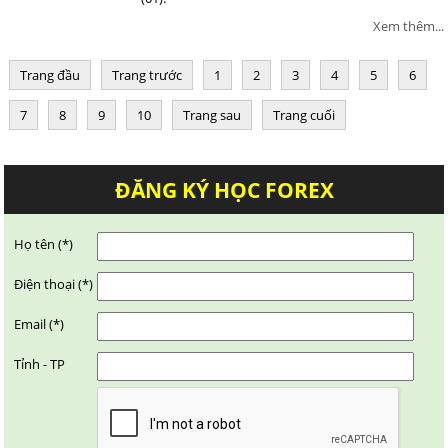
Xem thêm...
Trang đầu
Trang trước
1
2
3
4
5
6
7
8
9
10
Trang sau
Trang cuối
ĐĂNG KÝ HỌC FOREX
Họ tên (*)
Điện thoại (*)
Email (*)
Tỉnh - TP