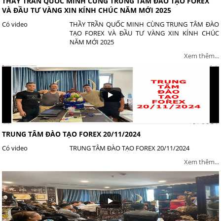
THẦY TRẦN QUỐC MINH CÙNG TRUNG TÂM ĐÀO TẠO FOREX
VÀ ĐẦU TƯ VÀNG XIN KÍNH CHÚC NĂM MỚI 2025
Có video
THẦY TRẦN QUỐC MINH CÙNG TRUNG TÂM ĐÀO
TẠO FOREX VÀ ĐẦU TƯ VÀNG XIN KÍNH CHÚC
NĂM MỚI 2025
Xem thêm...
TRUNG TÂM ĐÀO TẠO FOREX 20/11/2024
Có video
TRUNG TÂM ĐÀO TẠO FOREX 20/11/2024
Xem thêm...