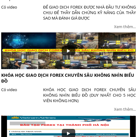
Có video
ĐỂ GIAO DỊCH FOREX ĐƯỢC NHÀ ĐẦU TƯ KHÔNG
CHỊU ĐỂ THẦY DẪN CHỨNG KỸ NĂNG CỦA THẦY
SAO MÀ ĐÁNH GIÁ ĐƯỢC
Xem thêm...
KHÓA HỌC GIAO DỊCH FOREX CHUYÊN SÂU KHÔNG NHÌN BIỂU
ĐỒ
Có video
KHÓA HỌC GIAO DỊCH FOREX CHUYÊN SÂU
KHÔNG NHÌN BIỂU ĐỒ (DUY NHẤT CHO 5 HỌC
VIÊN KHÔNG HƠN)
Xem thêm...