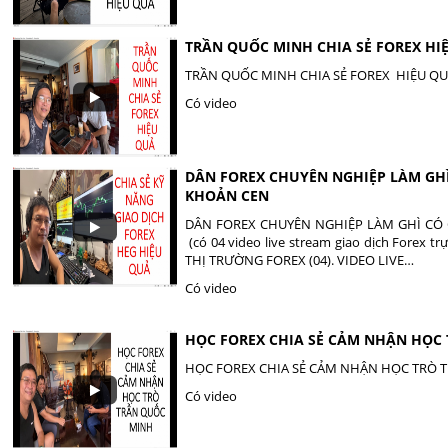
TRẦN QUỐC MINH CHIA SẺ FOREX HI
TRẦN QUỐC MINH CHIA SẺ FOREX HIỆU Q
Có video
DÂN FOREX CHUYÊN NGHIỆP LÀM GHÌ
KHOẢN CEN
DÂN FOREX CHUYÊN NGHIỆP LÀM GHÌ CÓ 
(có 04 video live stream giao dịch Forex
THỊ TRƯỜNG FOREX (04). VIDEO LIVE…
Có video
HỌC FOREX CHIA SẺ CẢM NHẬN HỌC
HỌC FOREX CHIA SẺ CẢM NHẬN HỌC TRÒ 
Có video