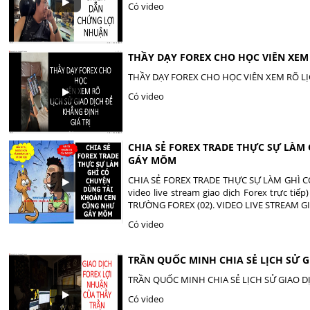
Có video
THẦY DẠY FOREX CHO HỌC VIÊN XEM 
THẦY DẠY FOREX CHO HỌC VIÊN XEM RÕ LỊ
Có video
CHIA SẺ FOREX TRADE THỰC SỰ LÀM
GÁY MÕM
CHIA SẺ FOREX TRADE THỰC SỰ LÀM GHÌ
video live stream giao dịch Forex trực 
TRƯỜNG FOREX (02). VIDEO LIVE STREAM 
Có video
TRẦN QUỐC MINH CHIA SẺ LỊCH SỬ G
TRẦN QUỐC MINH CHIA SẺ LỊCH SỬ GIAO D
Có video