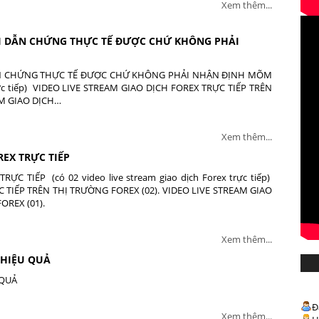
Xem thêm...
ẢI DẪN CHỨNG THỰC TẾ ĐƯỢC CHỨ KHÔNG PHẢI
ẪN CHỨNG THỰC TẾ ĐƯỢC CHỨ KHÔNG PHẢI NHẬN ĐỊNH MÕM
 trực tiếp) VIDEO LIVE STREAM GIAO DỊCH FOREX TRỰC TIẾP TRÊN
AM GIAO DỊCH…
Xem thêm...
REX TRỰC TIẾP
C TIẾP (có 02 video live stream giao dịch Forex trực tiếp)
 TIẾP TRÊN THỊ TRƯỜNG FOREX (02). VIDEO LIVE STREAM GIAO
OREX (01).
Xem thêm...
 HIỆU QUẢ
 QUẢ
Đ
Xem thêm...