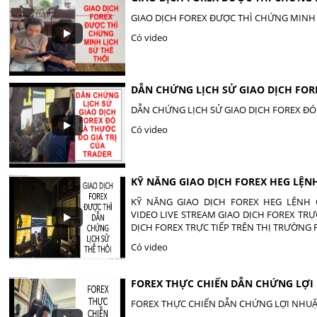
GIAO DỊCH FOREX ĐƯỢC THÌ CHỨNG MINH 
Có video
DẪN CHỨNG LỊCH SỬ GIAO DỊCH FOR
DẪN CHỨNG LỊCH SỬ GIAO DỊCH FOREX ĐÓ 
Có video
KỸ NĂNG GIAO DỊCH FOREX HEG LỆ
KỸ NĂNG GIAO DỊCH FOREX HEG LỆNH CHU
VIDEO LIVE STREAM GIAO DỊCH FOREX TRỰC
DỊCH FOREX TRỰC TIẾP TRÊN THỊ TRƯỜNG F
Có video
FOREX THỰC CHIẾN DẪN CHỨNG LỢ
FOREX THỰC CHIẾN DẪN CHỨNG LỢI NHU