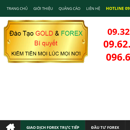
HOTLINE 09.
TRANG CHỦ
GIỚI THIỆU
QUẢNG CÁO
LIÊN HỆ
09.32
09.62
096.
GIAO DỊCH FOREX TRỰC TIẾP
ĐẦU TƯ FOREX