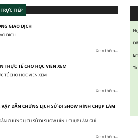
 TRỰC TIẾP
ONG GIAO DỊCH
Họ
IAO DỊCH
Đi
Xem thêm...
Em
N THỰC TẾ CHO HỌC VIÊN XEM
Tỉ
C TẾ CHO HỌC VIÊN XEM
Xem thêm...
X VẬY DẪN CHỨNG LỊCH SỬ ĐI SHOW HÌNH CHỤP LÀM
 DẪN CHỨNG LỊCH SỬ ĐI SHOW HÌNH CHỤP LÀM GHÌ
Xem thêm...