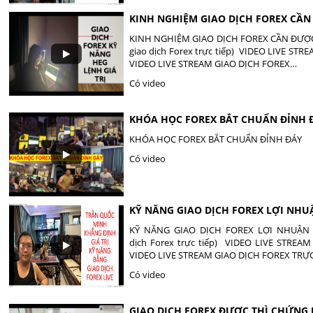
KINH NGHIỆM GIAO DỊCH FOREX CẦN
KINH NGHIỆM GIAO DỊCH FOREX CẦN ĐƯỢC 
giao dịch Forex trực tiếp) VIDEO LIVE S
VIDEO LIVE STREAM GIAO DỊCH FOREX…
Có video
KHÓA HỌC FOREX BẮT CHUẨN ĐỈNH 
KHÓA HỌC FOREX BẮT CHUẨN ĐỈNH ĐÁY
Có video
KỸ NĂNG GIAO DỊCH FOREX LỢI NH
KỸ NĂNG GIAO DỊCH FOREX LỢI NHUẬN C
dịch Forex trực tiếp) VIDEO LIVE STRE
VIDEO LIVE STREAM GIAO DỊCH FOREX TRỰC
Có video
GIAO DỊCH FOREX ĐƯỢC THÌ CHỨNG 