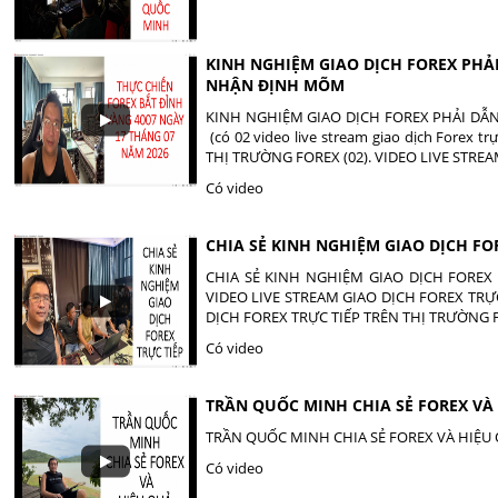
KINH NGHIỆM GIAO DỊCH FOREX PH
NHẬN ĐỊNH MÕM
KINH NGHIỆM GIAO DỊCH FOREX PHẢI D
(có 02 video live stream giao dịch Forex
THỊ TRƯỜNG FOREX (02). VIDEO LIVE STRE
Có video
CHIA SẺ KINH NGHIỆM GIAO DỊCH FO
CHIA SẺ KINH NGHIỆM GIAO DỊCH FOREX TRỰ
VIDEO LIVE STREAM GIAO DỊCH FOREX TRỰC
DỊCH FOREX TRỰC TIẾP TRÊN THỊ TRƯỜNG F
Có video
TRẦN QUỐC MINH CHIA SẺ FOREX VÀ
TRẦN QUỐC MINH CHIA SẺ FOREX VÀ HIỆU
Có video