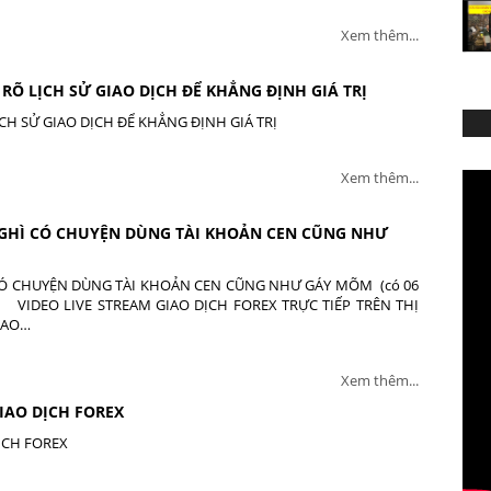
Xem thêm...
RÕ LỊCH SỬ GIAO DỊCH ĐỂ KHẲNG ĐỊNH GIÁ TRỊ
CH SỬ GIAO DỊCH ĐỂ KHẲNG ĐỊNH GIÁ TRỊ
Xem thêm...
 GHÌ CÓ CHUYỆN DÙNG TÀI KHOẢN CEN CŨNG NHƯ
 CÓ CHUYỆN DÙNG TÀI KHOẢN CEN CŨNG NHƯ GÁY MÕM (có 06
tiếp) VIDEO LIVE STREAM GIAO DỊCH FOREX TRỰC TIẾP TRÊN THỊ
GIAO…
Xem thêm...
IAO DỊCH FOREX
ỊCH FOREX