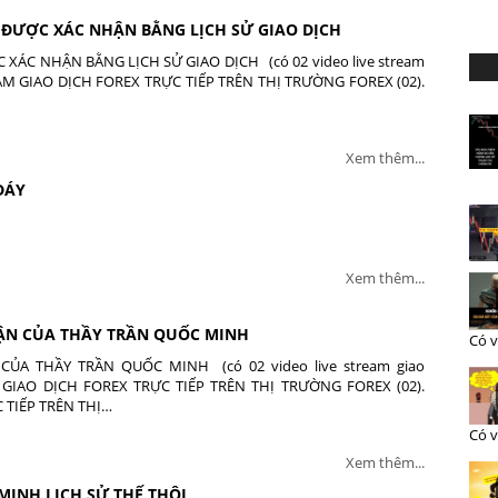
 ĐƯỢC XÁC NHẬN BẰNG LỊCH SỬ GIAO DỊCH
XÁC NHẬN BẰNG LỊCH SỬ GIAO DỊCH (có 02 video live stream
TREAM GIAO DỊCH FOREX TRỰC TIẾP TRÊN THỊ TRƯỜNG FOREX (02).
Xem thêm...
ĐÁY
Xem thêm...
UẬN CỦA THẦY TRẦN QUỐC MINH
Có v
ỦA THẦY TRẦN QUỐC MINH (có 02 video live stream giao
AM GIAO DỊCH FOREX TRỰC TIẾP TRÊN THỊ TRƯỜNG FOREX (02).
 TIẾP TRÊN THỊ…
Có v
Xem thêm...
MINH LỊCH SỬ THẾ THÔI