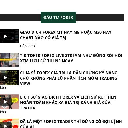
ĐẦU TƯ FOREX
GIAO DỊCH FOREX M1 HAY M5 HOẶC M30 HAY
CHART NÀO CÓ GIÁ TRỊ
Có video
TIK TOKER FOREX LIVE STREAM NHƯ ĐÚNG RỒI HỎI
XEM LỊCH SỬ THÌ NÉ NGAY
CHIA SẺ FOREX GIÁ TRỊ LÀ DẪN CHỨNG KỸ NĂNG
CHỨ KHÔNG PHẢI LŨ PHÂN TÍCH MÕM TRADING
VIEW
ideo
LỊCH SỬ GIAO DỊCH FOREX VÀ LỊCH SỬ RÚT TIỀN
HOÀN TOÀN KHÁC XA GIÁ TRỊ ĐÁNH GIÁ CỦA
TRADER
ideo
ĐÃ LÀ MỘT FOREX TRADER THÌ ĐỪNG CÓ ĐỢI LỆNH
CỦA AI