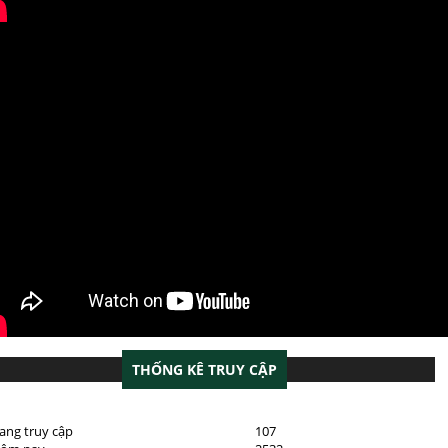
THỐNG KÊ TRUY CẬP
ang truy cập
107