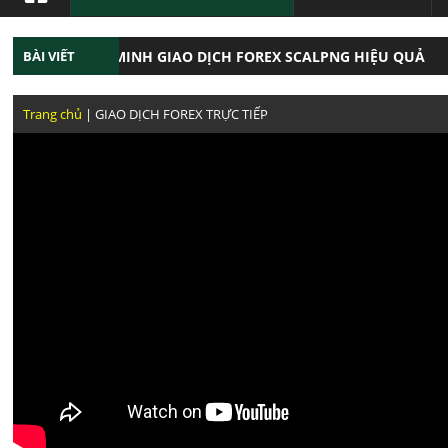
BÀI VIẾT
CHỨNG MINH GIAO DỊCH FOREX SCALPNG HIỆU QUẢ
ĂNG GIAO DỊCH NHƯ TRẦN QUỐC MINH
GIAO DỊCH
Trang chủ
| GIAO DỊCH FOREX TRỰC TIẾP