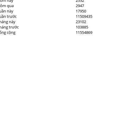
ôm nay
2532
ôm qua
2947
uần này
17950
uần trước
11509435
háng này
23102
háng trước
103885
ổng cộng
11554869