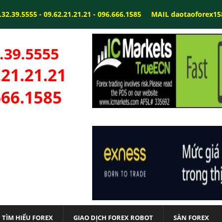
32.39.5555 - 09.62.21.21.21 - 096.666.1585
MAIL daotaoforex1
.39.5555
.21.21.21
666.1585
TÌM HIỂU FOREX
GIAO DỊCH FOREX ROBOT
SÀN FOREX