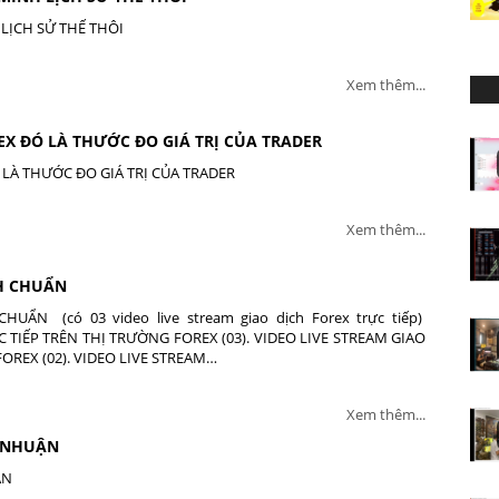
LỊCH SỬ THẾ THÔI
Xem thêm...
EX ĐÓ LÀ THƯỚC ĐO GIÁ TRỊ CỦA TRADER
LÀ THƯỚC ĐO GIÁ TRỊ CỦA TRADER
Xem thêm...
NH CHUẨN
ẨN (có 03 video live stream giao dịch Forex trực tiếp)
 TIẾP TRÊN THỊ TRƯỜNG FOREX (03). VIDEO LIVE STREAM GIAO
OREX (02). VIDEO LIVE STREAM…
Xem thêm...
I NHUẬN
ẬN