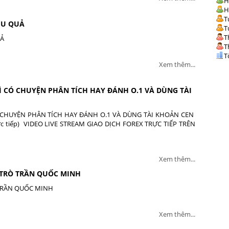
H
H
T
ỆU QUẢ
T
T
UẢ
T
T
Xem thêm...
 CÓ CHUYỆN PHÂN TÍCH HAY ĐÁNH O.1 VÀ DÙNG TÀI
CHUYỆN PHÂN TÍCH HAY ĐÁNH O.1 VÀ DÙNG TÀI KHOẢN CEN
 trực tiếp) VIDEO LIVE STREAM GIAO DỊCH FOREX TRỰC TIẾP TRÊN
Xem thêm...
 TRÒ TRẦN QUỐC MINH
TRẦN QUỐC MINH
Xem thêm...