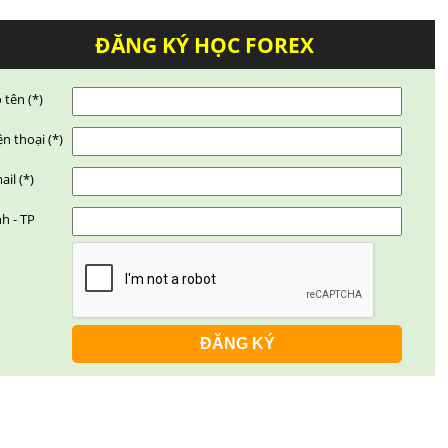
ĐĂNG KÝ HỌC FOREX
 tên (*)
ện thoại (*)
ail (*)
nh - TP