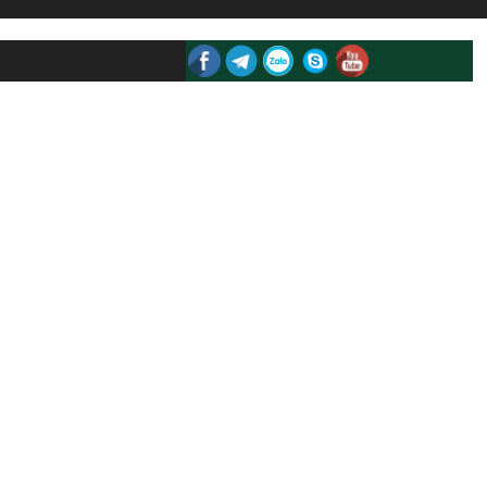
H ĐẦY KỸ NĂNG
Y