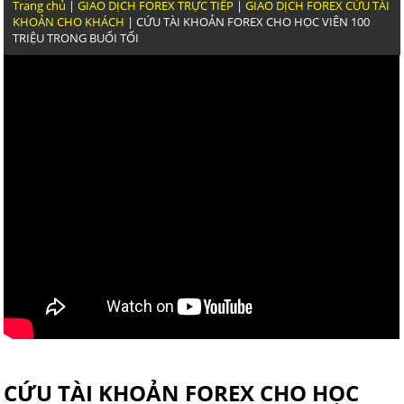
Trang chủ
|
GIAO DỊCH FOREX TRỰC TIẾP
|
GIAO DỊCH FOREX CỨU TÀI
KHOẢN CHO KHÁCH
| CỨU TÀI KHOẢN FOREX CHO HỌC VIÊN 100
TRIỆU TRONG BUỔI TỐI
THỰC CHIẾN GIAO DỊCH VÀNG CỦA TRẦN QUỐC
KỸ NĂNG
NGOÀI KIA KHÓA HỌC FOREX NÀO DẪN CHỨNG
NĂNG GIAO DỊCH NHƯ TRẦN QUỐC MINH
GIAO DỊCH FOREX HIỆU QUẢ VẬY VIỆC GHÌ PHẢI
TRADING VIEW RA GÁY
CỨU TÀI KHOẢN FOREX CHO HỌC