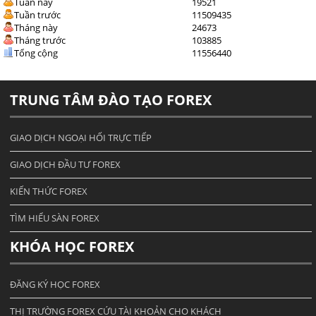
Tuần này
19521
Tuần trước
11509435
Tháng này
24673
Tháng trước
103885
Tổng cộng
11556440
TRUNG TÂM ĐÀO TẠO FOREX
GIAO DỊCH NGOẠI HỐI TRỰC TIẾP
GIAO DỊCH ĐẦU TƯ FOREX
KIẾN THỨC FOREX
TÌM HIỂU SÀN FOREX
KHÓA HỌC FOREX
ĐĂNG KÝ HỌC FOREX
THỊ TRƯỜNG FOREX CỨU TÀI KHOẢN CHO KHÁCH