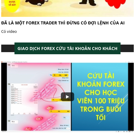
ĐÃ LÀ MỘT FOREX TRADER THÌ ĐỪNG CÓ ĐỢI LỆNH CỦA AI
Có video
GIAO DỊCH FOREX CỨU TÀI KHOẢN CHO KHÁCH