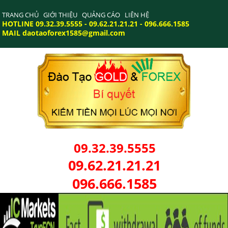
TRANG CHỦ
GIỚI THIỆU
QUẢNG CÁO
LIÊN HỆ
HOTLINE 09.32.39.5555 - 09.62.21.21.21 - 096.666.1585
MAIL daotaoforex1585@gmail.com
09.32.39.5555
09.62.21.21.21
096.666.1585