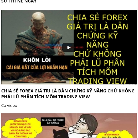
SỬ THÌ NÉ NGAY
CHIA SẺ FOREX GIÁ TRỊ LÀ DẪN CHỨNG KỸ NĂNG CHỨ KHÔNG
PHẢI LŨ PHÂN TÍCH MÕM TRADING VIEW
Có video