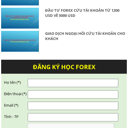
ĐẦU TƯ FOREX CỨU TÀI KHOẢN TỪ 1200
USD VỀ 5000 USD
GIAO DỊCH NGOẠI HỐI CỨU TÀI KHOẢN CHO
KHÁCH
ĐĂNG KÝ HỌC FOREX
Họ tên (*)
Điện thoại (*)
Email (*)
Tỉnh - TP