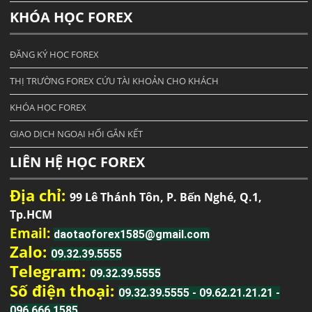
KHÓA HỌC FOREX
ĐĂNG KÝ HỌC FOREX
THỊ TRƯỜNG FOREX CỨU TÀI KHOẢN CHO KHÁCH
KHÓA HỌC FOREX
GIAO DỊCH NGOẠI HỐI GẮN KẾT
LIÊN HỆ HỌC FOREX
Địa chỉ:
99 Lê Thánh Tôn, P. Bến Nghé, Q.1,
Tp.HCM
Email:
daotaoforex1585@gmail.com
Zalo:
09.32.39.5555
Telegram:
09.32.39.5555
Số điện thoại:
09.32.39.5555 - 09.62.21.21.21 -
096.666.1585