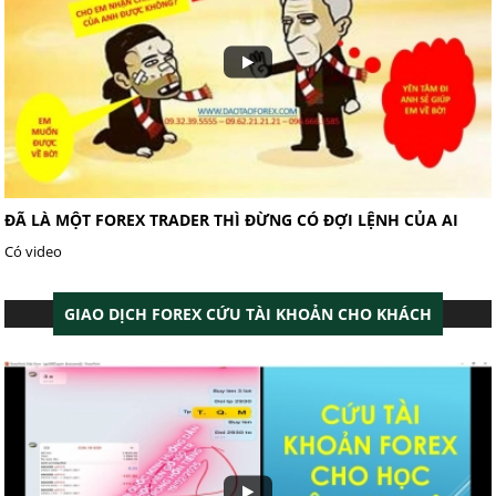
ĐÃ LÀ MỘT FOREX TRADER THÌ ĐỪNG CÓ ĐỢI LỆNH CỦA AI
Có video
GIAO DỊCH FOREX CỨU TÀI KHOẢN CHO KHÁCH