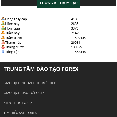
THỐNG KÊ TRUY CẬP
Đang truy cập
418
Hôm nay
2635
Hôm qua
3376
Tuần này
21429
Tuần trước
11509435
Tháng này
26581
Tháng trước
103885
Tổng cộng
11558348
TRUNG TÂM ĐÀO TẠO FOREX
GIAO DỊCH NGOẠI HỐI TRỰC TIẾP
GIAO DỊCH ĐẦU TƯ FOREX
KIẾN THỨC FOREX
TÌM HIỂU SÀN FOREX