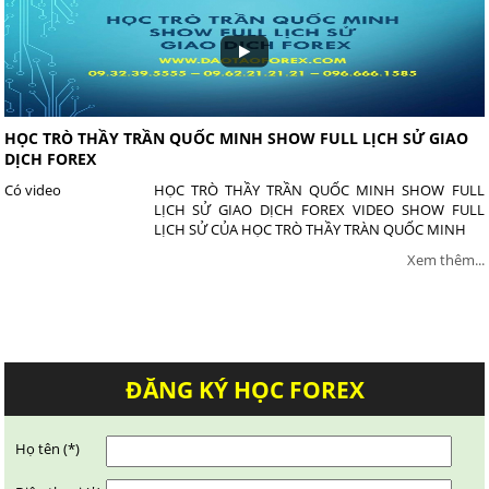
HỌC TRÒ THẦY TRẦN QUỐC MINH SHOW FULL LỊCH SỬ GIAO
DỊCH FOREX
Có video
HỌC TRÒ THẦY TRẦN QUỐC MINH SHOW FULL
LỊCH SỬ GIAO DỊCH FOREX VIDEO SHOW FULL
LỊCH SỬ CỦA HỌC TRÒ THẦY TRÀN QUỐC MINH
Xem thêm...
ĐĂNG KÝ HỌC FOREX
Họ tên (*)