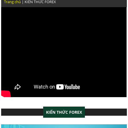
Trang chủ
| KIẾN THỨC FOREX
THỰC CHIẾN GIAO DỊCH VÀNG CỦA TRẦN QUỐC MIN
NĂNG
NGOÀI KIA KHÓA HỌC FOREX NÀO DẪN CHỨNG ĐƯỢ
GIAO DỊCH NHƯ TRẦN QUỐC MINH
GIAO DỊCH FOREX HIỆU QUẢ VẬY VIỆC GHÌ PHẢI LỖI
VIEW RA GÁY
KIẾN THỨC FOREX