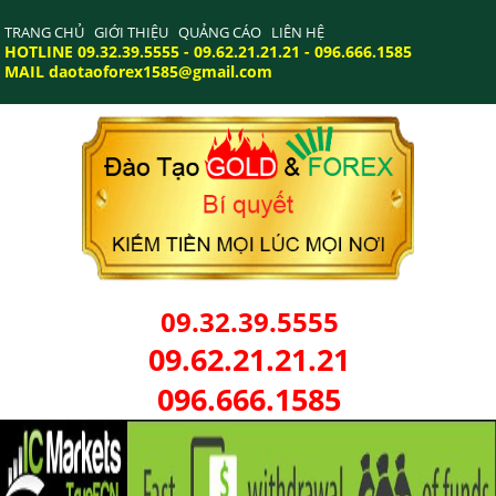
TRANG CHỦ
GIỚI THIỆU
QUẢNG CÁO
LIÊN HỆ
HOTLINE 09.32.39.5555 - 09.62.21.21.21 - 096.666.1585
MAIL daotaoforex1585@gmail.com
09.32.39.5555
09.62.21.21.21
096.666.1585