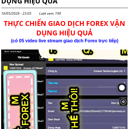
DỤNG HIỆU QUẢ
16/05/2026 - 23:05
Lượt xem: 190
THỰC CHIẾN GIAO DỊCH FOREX VẬN
DỤNG HIỆU QUẢ
(có 05 video live stream giao dịch
Forex
trực tiếp)