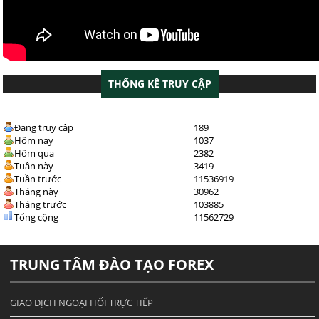
THỐNG KÊ TRUY CẬP
Đang truy cập
189
Hôm nay
1037
Hôm qua
2382
Tuần này
3419
Tuần trước
11536919
Tháng này
30962
Tháng trước
103885
Tổng cộng
11562729
TRUNG TÂM ĐÀO TẠO FOREX
GIAO DỊCH NGOẠI HỐI TRỰC TIẾP