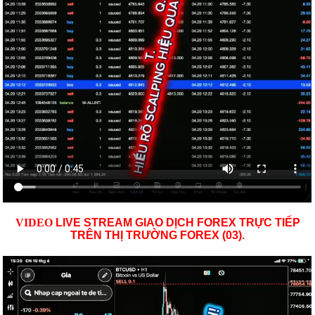
VID
EO
LIVE STREAM GIAO DỊCH FOREX TRỰC TIẾP
TRÊN THỊ TRƯỜNG
FOREX (03)
.