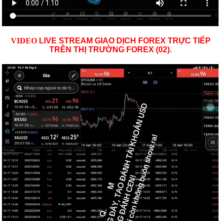
VID
EO
LIVE STREAM GIAO DỊCH FOREX TRỰC TIẾP
TRÊN THỊ TRƯỜNG
FOREX (02)
.