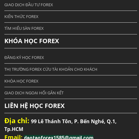
GIAO DỊCH ĐẦU TƯ FOREX
KIẾN THỨC FOREX
TÌM HIỂU SÀN FOREX
KHÓA HỌC FOREX
ĐĂNG KÝ HỌC FOREX
THỊ TRƯỜNG FOREX CỨU TÀI KHOẢN CHO KHÁCH
KHÓA HỌC FOREX
GIAO DỊCH NGOẠI HỐI GẮN KẾT
LIÊN HỆ HỌC FOREX
Địa chỉ:
99 Lê Thánh Tôn, P. Bến Nghé, Q.1,
Tp.HCM
Email:
daotaoforex1585@gmail.com