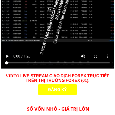
VID
EO
LIVE STREAM GIAO DỊCH FOREX TRỰC TIẾP
TRÊN THỊ TRƯỜNG
FOREX (01)
.
ĐĂNG KÝ
SỐ VỐN NHỎ - GIÁ TRỊ LỚN