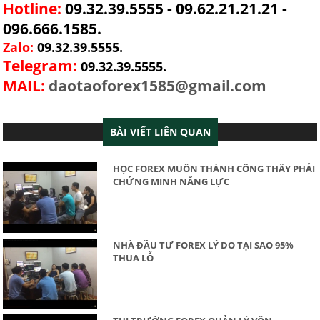
Hotline:
09.32.39.5555 - 09.62.21.21.21 -
096.666.1585.
Zalo:
09.32.39.5555.
Telegram:
09.32.39.5555.
MAIL:
daotaoforex1585@gmail.com
BÀI VIẾT LIÊN QUAN
HỌC FOREX MUỐN THÀNH CÔNG THẦY PHẢI
CHỨNG MINH NĂNG LỰC
NHÀ ĐẦU TƯ FOREX LÝ DO TẠI SAO 95%
THUA LỖ