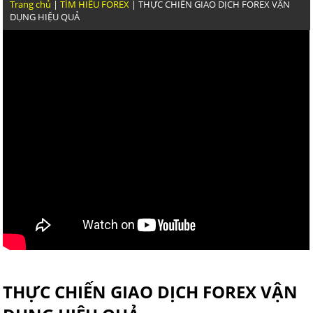
Trang chủ
|
TÌM HIỂU FOREX
| THỰC CHIẾN GIAO DỊCH FOREX VẬN
DỤNG HIỆU QUẢ
THỰC CHIẾN GIAO DỊCH VÀNG CỦA TRẦN QUỐC MINH 
NGOÀI KIA KHÓA HỌC FOREX NÀO DẪN CHỨNG ĐƯỢC 
GIAO DỊCH NHƯ TRẦN QUỐC MINH
GIAO DỊCH FOREX HIỆU QUẢ VẬY VIỆC GHÌ PHẢI LỖI TR
RA GÁY
THỰC CHIẾN GIAO DỊCH FOREX VẬN