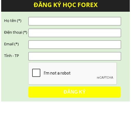
ĐĂNG KÝ HỌC FOREX
Họ tên (*)
Điện thoại (*)
Email (*)
Tỉnh - TP