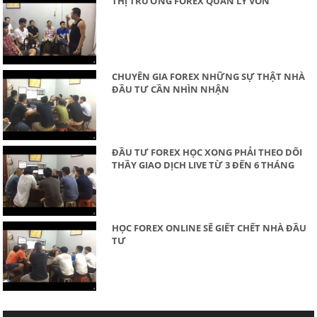
THỊ TRƯỜNG FOREX QUẢN LÝ VỐN
CHUYÊN GIA FOREX NHỮNG SỰ THẬT NHÀ
ĐẦU TƯ CẦN NHÌN NHẬN
ĐẦU TƯ FOREX HỌC XONG PHẢI THEO DÕI
THẦY GIAO DỊCH LIVE TỪ 3 ĐẾN 6 THÁNG
HỌC FOREX ONLINE SẼ GIẾT CHẾT NHÀ ĐẦU
TƯ