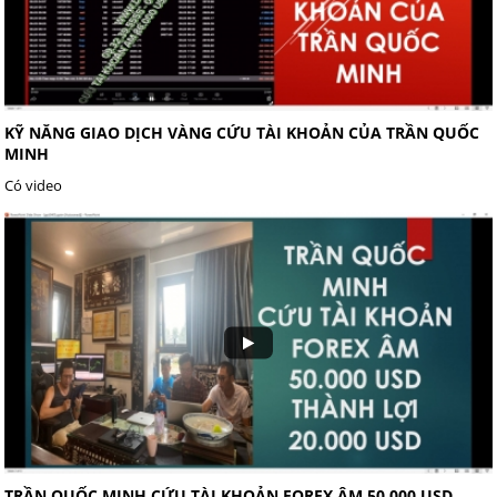
KỸ NĂNG GIAO DỊCH VÀNG CỨU TÀI KHOẢN CỦA TRẦN QUỐC
MINH
Có video
TRẦN QUỐC MINH CỨU TÀI KHOẢN FOREX ÂM 50.000 USD