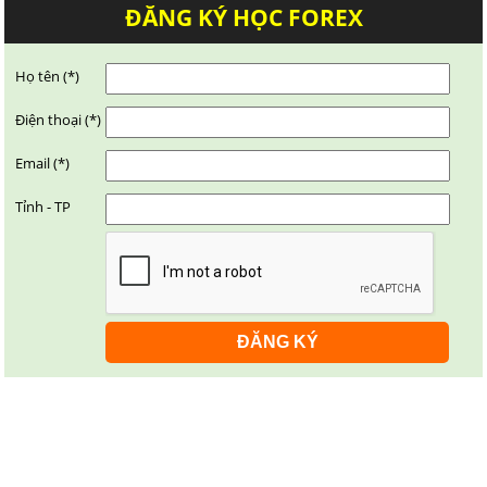
ĐĂNG KÝ HỌC FOREX
Họ tên (*)
Điện thoại (*)
Email (*)
Tỉnh - TP