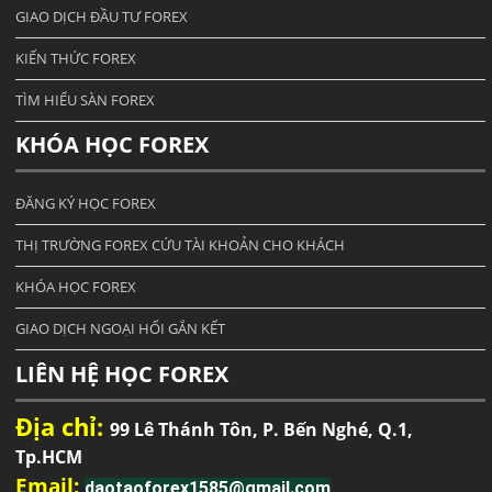
GIAO DỊCH ĐẦU TƯ FOREX
KIẾN THỨC FOREX
TÌM HIỂU SÀN FOREX
KHÓA HỌC FOREX
ĐĂNG KÝ HỌC FOREX
THỊ TRƯỜNG FOREX CỨU TÀI KHOẢN CHO KHÁCH
KHÓA HỌC FOREX
GIAO DỊCH NGOẠI HỐI GẮN KẾT
LIÊN HỆ HỌC FOREX
Địa chỉ:
99 Lê Thánh Tôn, P. Bến Nghé, Q.1,
Tp.HCM
Email:
daotaoforex1585@gmail.com