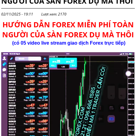
NGƯỜI CỦA SÀN FOREX DỤ MÀ THÔI
02/11/2025 - 19:11
Lượt xem: 2170
HƯỚNG DẪN FOREX MIỄN PHÍ TOÀN
NGƯỜI CỦA SÀN FOREX DỤ MÀ THÔI
(có 05 video live stream giao dịch
Forex
trực tiếp)