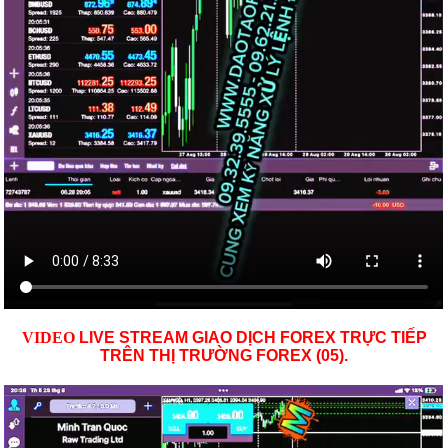
VID
EO
LIVE STREAM GIAO DỊCH FOREX TRỰC TIẾP
TRÊN THỊ TRƯỜNG
FOREX (05)
.