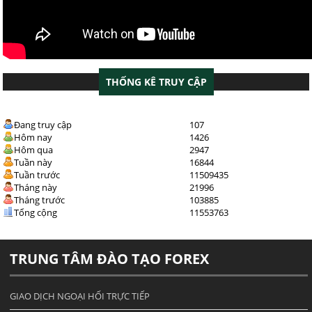
THỐNG KÊ TRUY CẬP
Đang truy cập
107
Hôm nay
1426
Hôm qua
2947
Tuần này
16844
Tuần trước
11509435
Tháng này
21996
Tháng trước
103885
Tổng cộng
11553763
TRUNG TÂM ĐÀO TẠO FOREX
GIAO DỊCH NGOẠI HỐI TRỰC TIẾP