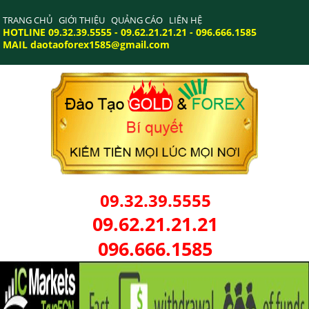
TRANG CHỦ
GIỚI THIỆU
QUẢNG CÁO
LIÊN HỆ
HOTLINE 09.32.39.5555 - 09.62.21.21.21 - 096.666.1585
MAIL daotaoforex1585@gmail.com
09.32.39.5555
09.62.21.21.21
096.666.1585