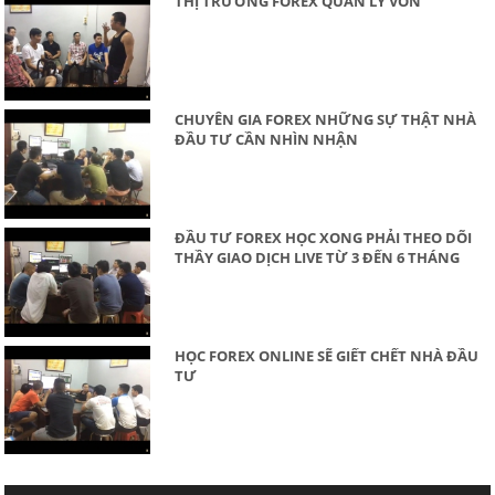
THỊ TRƯỜNG FOREX QUẢN LÝ VỐN
CHUYÊN GIA FOREX NHỮNG SỰ THẬT NHÀ
ĐẦU TƯ CẦN NHÌN NHẬN
ĐẦU TƯ FOREX HỌC XONG PHẢI THEO DÕI
THẦY GIAO DỊCH LIVE TỪ 3 ĐẾN 6 THÁNG
HỌC FOREX ONLINE SẼ GIẾT CHẾT NHÀ ĐẦU
TƯ