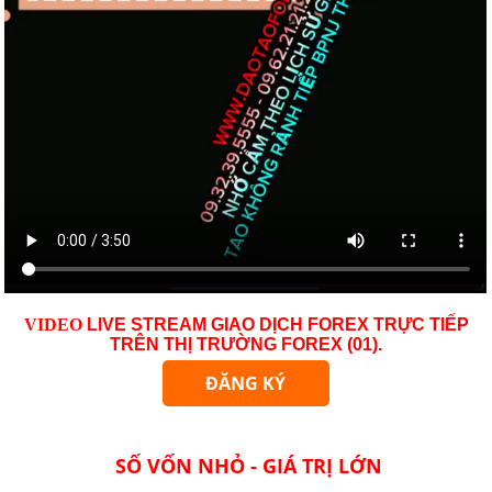
VID
EO
LIVE STREAM GIAO DỊCH FOREX TRỰC TIẾP
TRÊN THỊ TRƯỜNG
FOREX (01)
.
ĐĂNG KÝ
SỐ VỐN NHỎ - GIÁ TRỊ LỚN