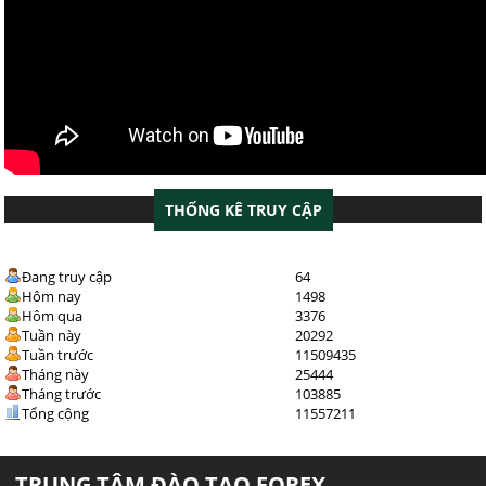
THỐNG KÊ TRUY CẬP
Đang truy cập
64
Hôm nay
1498
Hôm qua
3376
Tuần này
20292
Tuần trước
11509435
Tháng này
25444
Tháng trước
103885
Tổng cộng
11557211
TRUNG TÂM ĐÀO TẠO FOREX