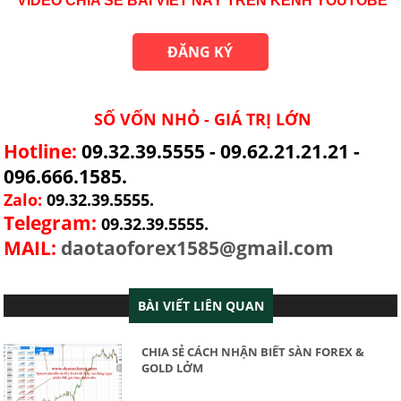
VIDEO CHIA SẺ BÀI VIẾT NÀY TRÊN KÊNH YOUTOBE
ĐĂNG KÝ
SỐ VỐN NHỎ - GIÁ TRỊ LỚN
Hotline:
09.32.39.5555 - 09.62.21.21.21 -
096.666.1585.
Zalo:
09.32.39.5555.
Telegram:
09.32.39.5555.
MAIL:
daotaoforex1585@gmail.com
BÀI VIẾT LIÊN QUAN
CHIA SẺ CÁCH NHẬN BIẾT SÀN FOREX &
GOLD LỞM