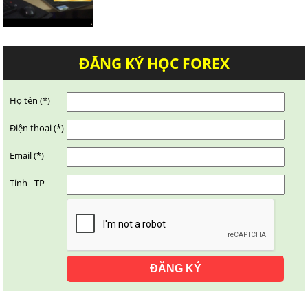
ĐĂNG KÝ HỌC FOREX
Họ tên (*)
Điện thoại (*)
Email (*)
Tỉnh - TP