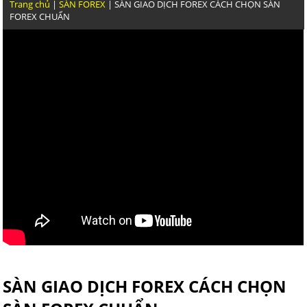
Trang chủ
|
SÀN FOREX
| SÀN GIAO DỊCH FOREX CÁCH CHỌN SÀN
FOREX CHUẨN
THỰC CHIẾN GIAO DỊCH VÀNG CỦA TRẦN QUỐC MINH ĐẦY
NGOÀI KIA KHÓA HỌC FOREX NÀO DẪN CHỨNG ĐƯỢC KỸ 
DỊCH NHƯ TRẦN QUỐC MINH
GIAO DỊCH FOREX HIỆU QUẢ VẬY VIỆC GHÌ PHẢI LỖI TRADI
GÁY
SÀN GIAO DỊCH FOREX CÁCH CHỌN