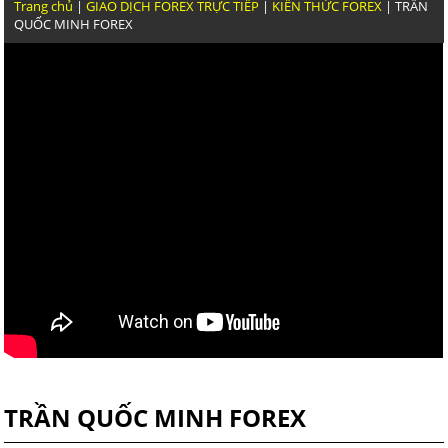
THỰC CHIẾN GIAO DỊCH VÀNG CỦA TRẦN QUỐC
Trang chủ
|
GIAO DỊCH FOREX TRỰC TIẾP
|
KIẾN THỨC FOREX
| TRẦN
KỸ NĂNG
QUỐC MINH FOREX
NGOÀI KIA KHÓA HỌC FOREX NÀO DẪN CHỨNG
NĂNG GIAO DỊCH NHƯ TRẦN QUỐC MINH
GIAO DỊCH FOREX HIỆU QUẢ VẬY VIỆC GHÌ PHẢI
TRADING VIEW RA GÁY
GIAO DỊCH FOREX ĐƯỢC THÌ DẪN CHỨNG LỊCH 
THÔI
TRẦN QUỐC MINH FOREX