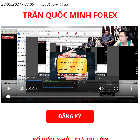
28/05/2021 - 08:05
Lượt xem: 1133
TRẦN QUỐC MINH FOREX
ĐĂNG KÝ
SỐ VỐN NHỎ - GIÁ TRỊ LỚN