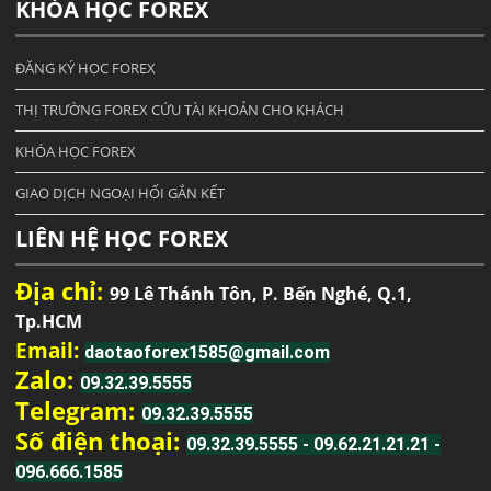
KHÓA HỌC FOREX
ĐĂNG KÝ HỌC FOREX
THỊ TRƯỜNG FOREX CỨU TÀI KHOẢN CHO KHÁCH
KHÓA HỌC FOREX
GIAO DỊCH NGOẠI HỐI GẮN KẾT
LIÊN HỆ HỌC FOREX
Địa chỉ:
99 Lê Thánh Tôn, P. Bến Nghé, Q.1,
Tp.HCM
Email:
daotaoforex1585@gmail.com
Zalo:
09.32.39.5555
Telegram:
09.32.39.5555
Số điện thoại:
09.32.39.5555 - 09.62.21.21.21 -
096.666.1585