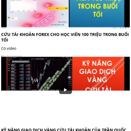
CỨU TÀI KHOẢN FOREX CHO HỌC VIÊN 100 TRIỆU TRONG BUỔI
TỐI
Có video
KỸ NĂNG GIAO DỊCH VÀNG CỨU TÀI KHOẢN CỦA TRẦN QUỐC