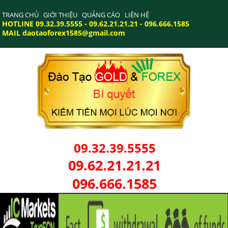
TRANG CHỦ
GIỚI THIỆU
QUẢNG CÁO
LIÊN HỆ
HOTLINE 09.32.39.5555 - 09.62.21.21.21 - 096.666.1585
MAIL daotaoforex1585@gmail.com
09.32.39.5555
09.62.21.21.21
096.666.1585