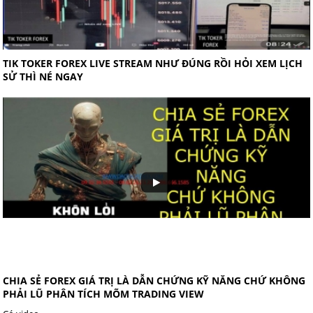
TIK TOKER FOREX LIVE STREAM NHƯ ĐÚNG RỒI HỎI XEM LỊCH
SỬ THÌ NÉ NGAY
CHIA SẺ FOREX GIÁ TRỊ LÀ DẪN CHỨNG KỸ NĂNG CHỨ KHÔNG
PHẢI LŨ PHÂN TÍCH MÕM TRADING VIEW