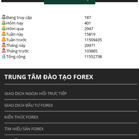
Đang truy cập
187
Hôm nay
401
Hôm qua
2947
Tuần này
15819
Tuần trước
11509435
Tháng này
20971
Tháng trước
103885
Tổng cộng
11552738
TRUNG TÂM ĐÀO TẠO FOREX
GIAO DỊCH NGOẠI HỐI TRỰC TIẾP
GIAO DỊCH ĐẦU TƯ FOREX
KIẾN THỨC FOREX
TÌM HIỂU SÀN FOREX