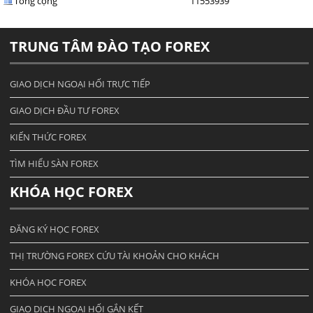
Tổng cộng
11553939
TRUNG TÂM ĐÀO TẠO FOREX
GIAO DỊCH NGOẠI HỐI TRỰC TIẾP
GIAO DỊCH ĐẦU TƯ FOREX
KIẾN THỨC FOREX
TÌM HIỂU SÀN FOREX
KHÓA HỌC FOREX
ĐĂNG KÝ HỌC FOREX
THỊ TRƯỜNG FOREX CỨU TÀI KHOẢN CHO KHÁCH
KHÓA HỌC FOREX
GIAO DỊCH NGOẠI HỐI GẮN KẾT