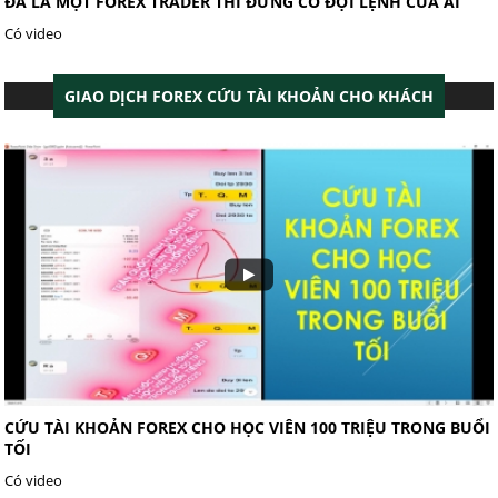
ĐÃ LÀ MỘT FOREX TRADER THÌ ĐỪNG CÓ ĐỢI LỆNH CỦA AI
Có video
GIAO DỊCH FOREX CỨU TÀI KHOẢN CHO KHÁCH
CỨU TÀI KHOẢN FOREX CHO HỌC VIÊN 100 TRIỆU TRONG BUỔI
TỐI
Có video