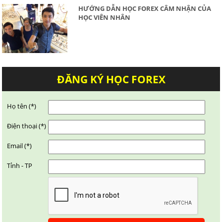
HƯỚNG DẪN HỌC FOREX CÂM NHẬN CỦA
HỌC VIÊN NHÂN
ĐĂNG KÝ HỌC FOREX
Họ tên (*)
Điện thoại (*)
Email (*)
Tỉnh - TP