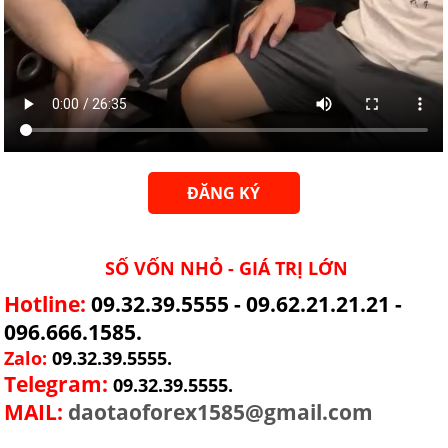
ĐĂNG KÝ
SỐ VỐN NHỎ - GIÁ TRỊ LỚN
Hotline:
09.32.39.5555 - 09.62.21.21.21 -
096.666.1585.
Zalo:
09.32.39.5555.
Telegram:
09.32.39.5555.
MAIL:
daotaoforex1585@gmail.com