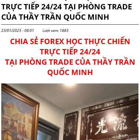
TRỰC TIẾP 24/24 TẠI PHÒNG TRADE
CỦA THẦY TRẦN QUỐC MINH
23/01/2025 - 08:01
Lượt xem: 1883
CHIA SẺ FOREX HỌC THỰC CHIẾN
TRỰC TIẾP 24/24
TẠI PHÒNG TRADE CỦA THẦY TRẦN
QUỐC MINH