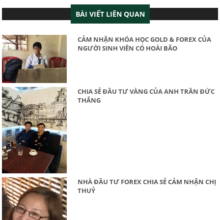
BÀI VIẾT LIÊN QUAN
CẢM NHẬN KHÓA HỌC GOLD & FOREX CỦA
NGƯỜI SINH VIÊN CÓ HOÀI BÃO
CHIA SẺ ĐẦU TƯ VÀNG CỦA ANH TRẦN ĐỨC
THẮNG
NHÀ ĐẦU TƯ FOREX CHIA SẺ CẢM NHẬN CHỊ
THUỶ