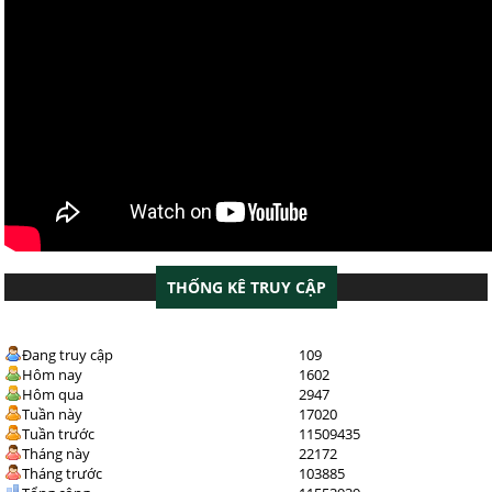
THỐNG KÊ TRUY CẬP
Đang truy cập
109
Hôm nay
1602
Hôm qua
2947
Tuần này
17020
Tuần trước
11509435
Tháng này
22172
Tháng trước
103885