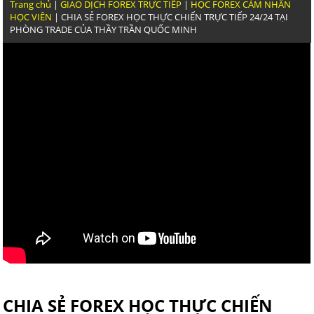
THỰC CHIẾN GIAO DỊCH VÀNG CỦA TRẦN QUỐC MINH
Trang chủ
|
GIAO DỊCH FOREX TRỰC TIẾP
|
HỌC FOREX CẢM NHÂN
NĂNG
HỌC VIÊN
| CHIA SẺ FOREX HỌC THỰC CHIẾN TRỰC TIẾP 24/24 TẠI
PHÒNG TRADE CỦA THẦY TRẦN QUỐC MINH
NGOÀI KIA KHÓA HỌC FOREX NÀO DẪN CHỨNG ĐƯỢC
GIAO DỊCH NHƯ TRẦN QUỐC MINH
GIAO DỊCH FOREX HIỆU QUẢ VẬY VIỆC GHÌ PHẢI LỖI 
VIEW RA GÁY
GIAO DỊCH FOREX ĐƯỢC THÌ DẪN CHỨNG LỊCH SỬ TH
CHIA SẺ FOREX HỌC THỰC CHIẾN