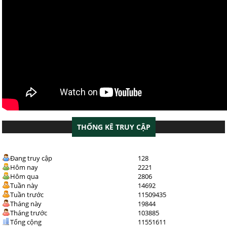
THỐNG KÊ TRUY CẬP
Đang truy cập
128
Hôm nay
2221
Hôm qua
2806
Tuần này
14692
Tuần trước
11509435
Tháng này
19844
Tháng trước
103885
Tổng cộng
11551611