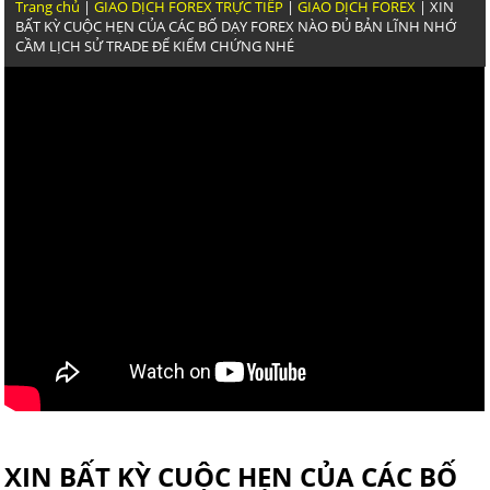
THỰC CHIẾN GIAO DỊCH VÀNG CỦA TRẦN QUỐC MIN
Trang chủ
|
GIAO DỊCH FOREX TRỰC TIẾP
|
GIAO DỊCH FOREX
| XIN
NĂNG
BẤT KỲ CUỘC HẸN CỦA CÁC BỐ DẠY FOREX NÀO ĐỦ BẢN LĨNH NHỚ
CẦM LỊCH SỬ TRADE ĐỂ KIỂM CHỨNG NHÉ
NGOÀI KIA KHÓA HỌC FOREX NÀO DẪN CHỨNG ĐƯ
GIAO DỊCH NHƯ TRẦN QUỐC MINH
GIAO DỊCH FOREX HIỆU QUẢ VẬY VIỆC GHÌ PHẢI LỖI
VIEW RA GÁY
GIAO DỊCH FOREX ĐƯỢC THÌ DẪN CHỨNG LỊCH SỬ T
XIN BẤT KỲ CUỘC HẸN CỦA CÁC BỐ