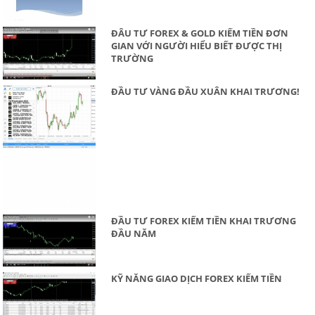
ĐÂU TƯ FOREX & GOLD KIẾM TIỀN ĐƠN
GIAN VỚI NGƯỜI HIỂU BIẾT ĐƯỢC THỊ
TRƯỜNG
ĐẦU TƯ VÀNG ĐẦU XUÂN KHAI TRƯƠNG!
ĐẦU TƯ FOREX KIẾM TIỀN KHAI TRƯƠNG
ĐẦU NĂM
KỸ NĂNG GIAO DỊCH FOREX KIẾM TIỀN