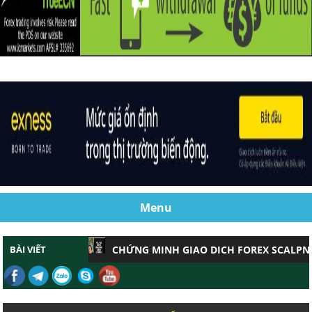
Menu
BÀI VIẾT
CHỨNG MINH GIAO DỊCH FOREX SCALPNG HI