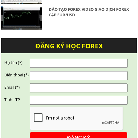
ĐÀO TẠO FOREX VIDEO GIAO DỊCH FOREX
CẶP EUR/USD
ĐĂNG KÝ HỌC FOREX
Họ tên (*)
Điện thoại (*)
Email (*)
Tỉnh - TP