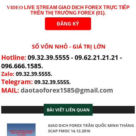
VID
EO
LIVE STREAM GIAO DỊCH FOREX TRỰC TIẾP
TRÊN THỊ TRƯỜNG
FOREX (01)
.
ĐĂNG KÝ
SỐ VỐN NHỎ - GIÁ TRỊ LỚN
Hotline:
09.32.39.5555 - 09.62.21.21.21 -
096.666.1585.
Zalo:
09.32.39.5555.
Telegram:
09.32.39.5555.
MAIL:
daotaoforex1585@gmail.com
BÀI VIẾT LIÊN QUAN
GIAO DICH FOREX TRẦN QUỐC MINH THÁNG
SCAP FMOC 14.12.2016