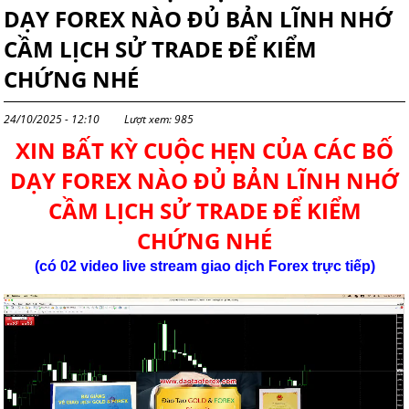
DẠY FOREX NÀO ĐỦ BẢN LĨNH NHỚ
CẦM LỊCH SỬ TRADE ĐỂ KIỂM
CHỨNG NHÉ
24/10/2025 - 12:10
Lượt xem: 985
XIN BẤT KỲ CUỘC HẸN CỦA CÁC BỐ
DẠY FOREX NÀO ĐỦ BẢN LĨNH NHỚ
CẦM LỊCH SỬ TRADE ĐỂ KIỂM
CHỨNG NHÉ
(có 02 video live stream giao dịch
Forex
trực tiếp)