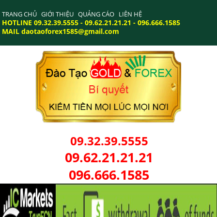
TRANG CHỦ
GIỚI THIỆU
QUẢNG CÁO
LIÊN HỆ
HOTLINE 09.32.39.5555 - 09.62.21.21.21 - 096.666.1585
MAIL daotaoforex1585@gmail.com
09.32.39.5555
09.62.21.21.21
096.666.1585