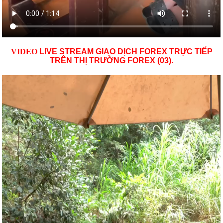
VID
EO
LIVE STREAM GIAO DỊCH FOREX TRỰC TIẾP
TRÊN THỊ TRƯỜNG
FOREX (03)
.