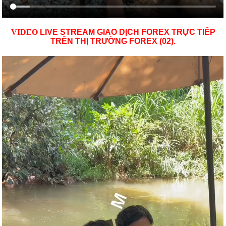
VID
EO
LIVE STREAM GIAO DỊCH FOREX TRỰC TIẾP
TRÊN THỊ TRƯỜNG
FOREX (02)
.