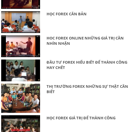
HỌC FOREX CĂN BẢN
HOC FOREX ONLINE NHỮNG GIÁ TRỊ CẦN
NHÌN NHẬN
ĐẦU TƯ FOREX HIỂU BIẾT ĐỂ THÀNH CÔNG
HAY CHẾT
THỊ TRƯỜNG FOREX NHỮNG SỰ THẬT CẦN
BIẾT
HỌC FOREX GIÁ TRỊ ĐỂ THÀNH CÔNG