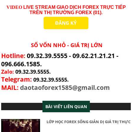
VID
EO
LIVE STREAM GIAO DỊCH FOREX TRỰC TIẾP
TRÊN THỊ TRƯỜNG
FOREX (01)
.
ĐĂNG KÝ
SỐ VỐN NHỎ - GIÁ TRỊ LỚN
Hotline:
09.32.39.5555 - 09.62.21.21.21 -
096.666.1585.
Zalo:
09.32.39.5555.
Telegram:
09.32.39.5555.
MAIL:
daotaoforex1585@gmail.com
BÀI VIẾT LIÊN QUAN
LỚP HỌC FOREX SỐNG GIẢN DỊ GIÁ TRỊ THỰC