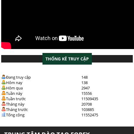
THỐNG KÊ TRUY CẬP
Đang truy cập
148
Hôm nay
138
Hôm qua
2947
Tuần này
15556
Tuần trước
11509435
Tháng này
20708
Tháng trước
103885
Tổng cộng
11552475