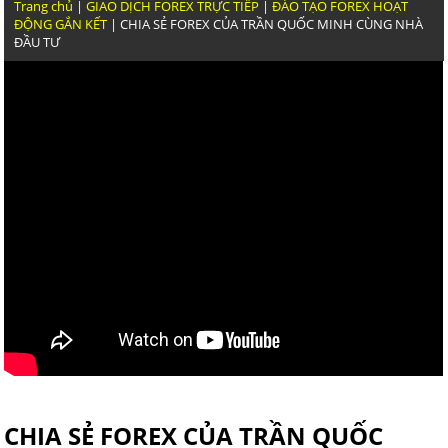
THỰC CHIẾN GIAO DỊCH VÀNG CỦA TRẦN QUỐC MINH Đ
Trang chủ
|
GIAO DỊCH FOREX TRỰC TIẾP
|
ĐÀO TẠO FOREX HOẠT
ĐỘNG GẮN KẾT
| CHIA SẺ FOREX CỦA TRẦN QUỐC MINH CÙNG NHÀ
ĐẦU TƯ
NGOÀI KIA KHÓA HỌC FOREX NÀO DẪN CHỨNG ĐƯỢC K
GIAO DỊCH NHƯ TRẦN QUỐC MINH
GIAO DỊCH FOREX HIỆU QUẢ VẬY VIỆC GHÌ PHẢI LỖI TR
RA GÁY
GIAO DỊCH FOREX ĐƯỢC THÌ DẪN CHỨNG LỊCH S
CHIA SẺ FOREX CỦA TRẦN QUỐC