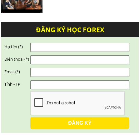
ĐĂNG KÝ HỌC FOREX
Họ tên (*)
Điện thoại (*)
Email (*)
Tỉnh - TP