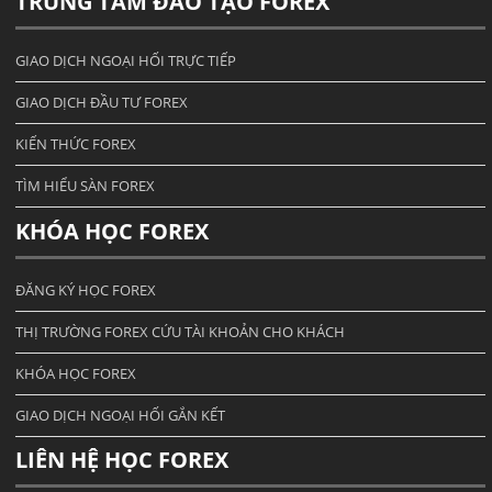
TRUNG TÂM ĐÀO TẠO FOREX
GIAO DỊCH NGOẠI HỐI TRỰC TIẾP
GIAO DỊCH ĐẦU TƯ FOREX
KIẾN THỨC FOREX
TÌM HIỂU SÀN FOREX
KHÓA HỌC FOREX
ĐĂNG KÝ HỌC FOREX
THỊ TRƯỜNG FOREX CỨU TÀI KHOẢN CHO KHÁCH
KHÓA HỌC FOREX
GIAO DỊCH NGOẠI HỐI GẮN KẾT
LIÊN HỆ HỌC FOREX