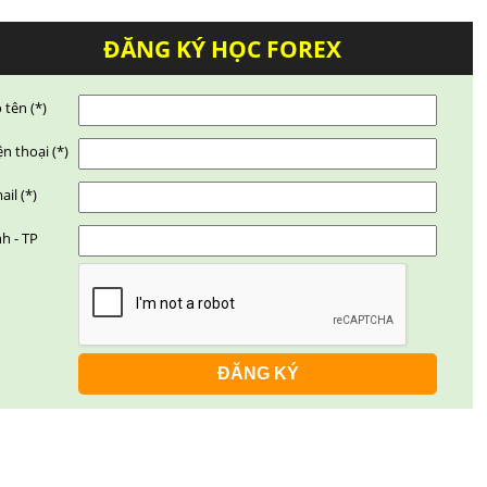
ĐĂNG KÝ HỌC FOREX
 tên (*)
ện thoại (*)
ail (*)
nh - TP