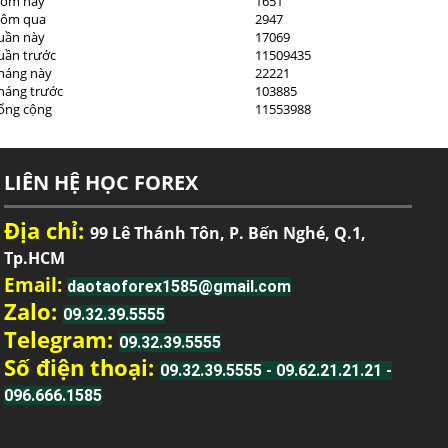
ôm nay
1651
ôm qua
2947
uần này
17069
uần trước
11509435
háng này
22221
háng trước
103885
ổng cộng
11553988
LIÊN HỆ HỌC FOREX
Địa chỉ:
99 Lê Thánh Tôn, P. Bến Nghé, Q.1,
Tp.HCM
Email:
daotaoforex1585@gmail.com
Zalo:
09.32.39.5555
Telegram:
09.32.39.5555
Số điện thoại:
09.32.39.5555 - 09.62.21.21.21 -
096.666.1585