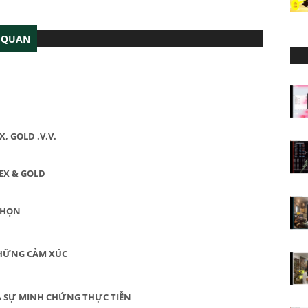
N QUAN
, GOLD .V.V.
EX & GOLD
CHỌN
NHỮNG CẢM XÚC
VÀ SỰ MINH CHỨNG THỰC TIỄN