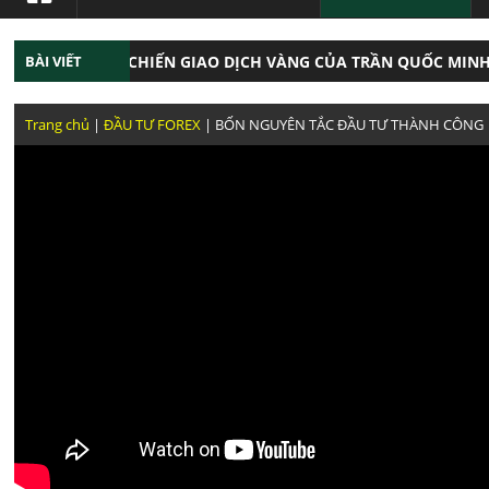
BÀI VIẾT
THỰC CHIẾN GIAO DỊCH VÀNG CỦA TRẦN QUỐC MINH ĐẦ
ĂNG GIAO DỊCH NHƯ TRẦN QUỐC MINH
GIAO DỊC
Trang chủ
|
ĐẦU TƯ FOREX
| BỐN NGUYÊN TẮC ĐẦU TƯ THÀNH CÔNG