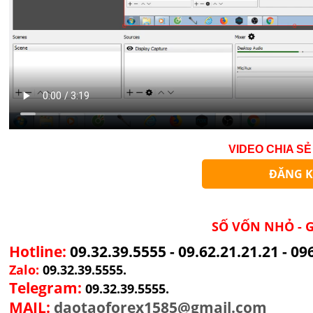
VIDEO CHIA SẺ 
ĐĂNG K
SỐ VỐN NHỎ - G
Hotline:
09.32.39.5555 - 09.62.21.21.21 - 09
Zalo:
09.32.39.5555.
Telegram:
09.32.39.5555.
MAIL:
daotaoforex1585@gmail.com