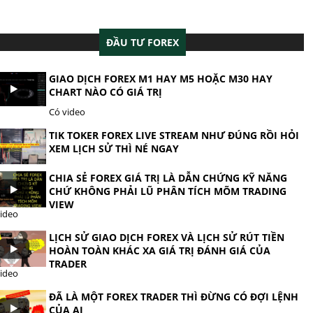
ĐẦU TƯ FOREX
GIAO DỊCH FOREX M1 HAY M5 HOẶC M30 HAY
CHART NÀO CÓ GIÁ TRỊ
Có video
TIK TOKER FOREX LIVE STREAM NHƯ ĐÚNG RỒI HỎI
XEM LỊCH SỬ THÌ NÉ NGAY
CHIA SẺ FOREX GIÁ TRỊ LÀ DẪN CHỨNG KỸ NĂNG
CHỨ KHÔNG PHẢI LŨ PHÂN TÍCH MÕM TRADING
VIEW
ideo
LỊCH SỬ GIAO DỊCH FOREX VÀ LỊCH SỬ RÚT TIỀN
HOÀN TOÀN KHÁC XA GIÁ TRỊ ĐÁNH GIÁ CỦA
TRADER
ideo
ĐÃ LÀ MỘT FOREX TRADER THÌ ĐỪNG CÓ ĐỢI LỆNH
CỦA AI