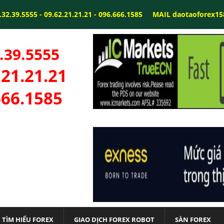
32.39.5555 - 09.62.21.21.21 - 096.666.1585
MAIL daotaoforex1
.39.5555
.21.21.21
666.1585
TÌM HIỂU FOREX
GIAO DỊCH FOREX ROBOT
SÀN FOREX