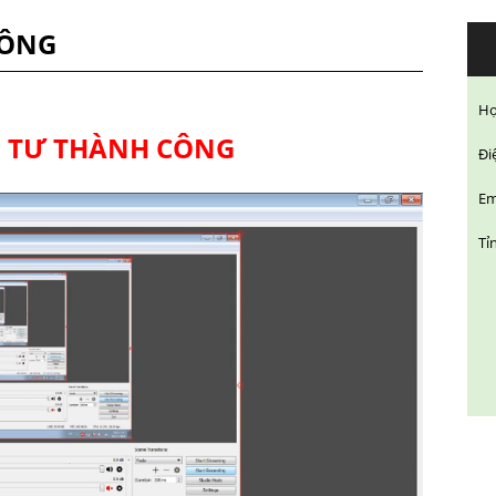
CÔNG
Họ
 TƯ THÀNH CÔNG
Đi
Em
Tỉ