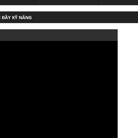
Y KỸ NĂNG
H FOREX HIỆU QUẢ VẬY VIỆC GHÌ PHẢI LỖI TRADING VIEW RA GÁ