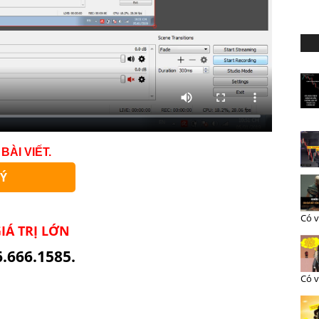
BÀI VIẾT.
Ý
Có v
IÁ TRỊ LỚN
6.666.1585.
Có v