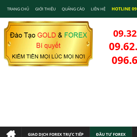
HOTLINE 09.
TRANG CHỦ
GIỚI THIỆU
QUẢNG CÁO
LIÊN HỆ
09.32
09.62
096.
GIAO DỊCH FOREX TRỰC TIẾP
ĐẦU TƯ FOREX