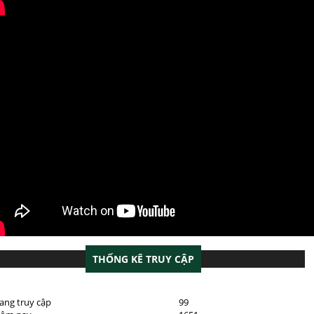
THỐNG KÊ TRUY CẬP
ang truy cập
99