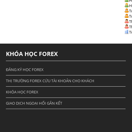
H
H
T
T
T
T
T
KHÓA HỌC FOREX
ĐĂNG KÝ HỌC FOREX
THỊ TRƯỜNG FOREX CỨU TÀI KHOẢN CHO KHÁCH
KHÓA HỌC FOREX
GIAO DỊCH NGOẠI HỐI GẮN KẾT