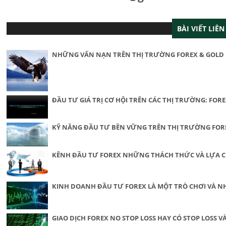
BÀI VIẾT LIÊ
NHỮNG VẤN NẠN TRÊN THỊ TRƯỜNG FOREX & GOLD
ĐẦU TƯ GIÁ TRỊ CƠ HỘI TRÊN CÁC THỊ TRƯỜNG: FOREX
KỸ NĂNG ĐẦU TƯ BỀN VỮNG TRÊN THỊ TRƯỜNG FOR
KÊNH ĐẦU TƯ FOREX NHỮNG THÁCH THỨC VÀ LỰA 
KINH DOANH ĐẦU TƯ FOREX LÀ MỘT TRÒ CHƠI VÀ 
GIAO DỊCH FOREX NO STOP LOSS HAY CÓ STOP LOSS 